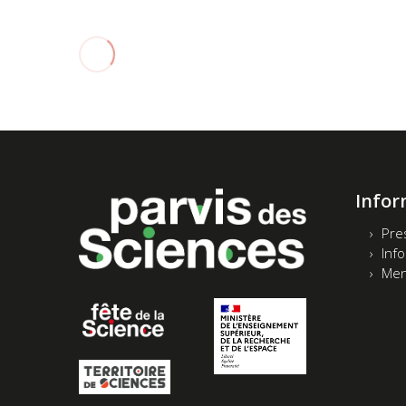
Infor
Pre
Inf
Men