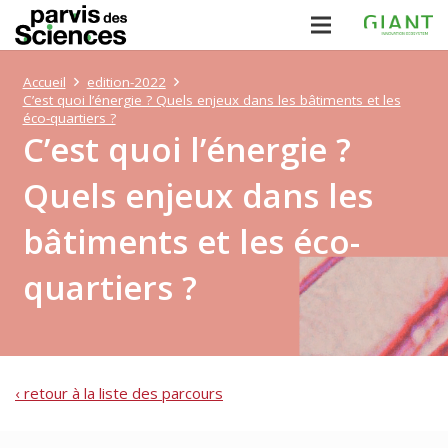
Accueil
edition-2022
C’est quoi l’énergie ? Quels enjeux dans les bâtiments et les
éco-quartiers ?
C’est quoi l’énergie ?
Quels enjeux dans les
bâtiments et les éco-
quartiers ?
‹ retour à la liste des parcours