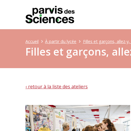
Accueil
À partir du lycée
Filles et garçons, allez-y,
Filles et garçons, alle
‹ retour à la liste des ateliers