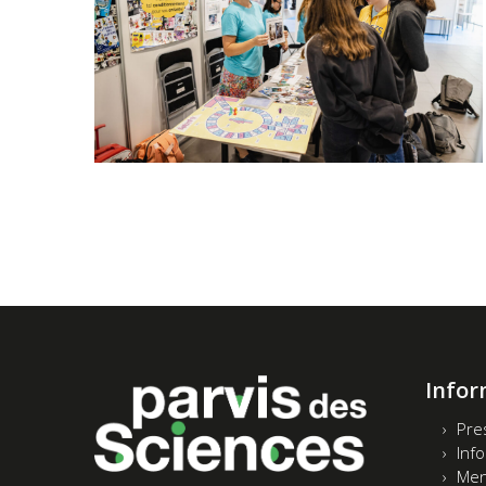
Infor
Pre
Inf
Men