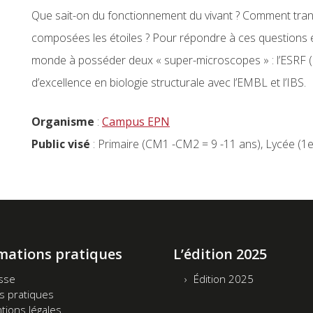
Que sait-on du fonctionnement du vivant ? Comment tran
composées les étoiles ? Pour répondre à ces questions et
monde à posséder deux « super-microscopes » : l’ESRF (ray
d’excellence en biologie structurale avec l’EMBL et l’IBS.
Organisme
:
Campus EPN
Public visé
: Primaire (CM1 -CM2 = 9 -11 ans), Lycée (1e
mations pratiques
L’édition 2025
sse
Édition 2025
os pratiques
tions légales