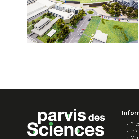
Infor
Pre
Inf
Men