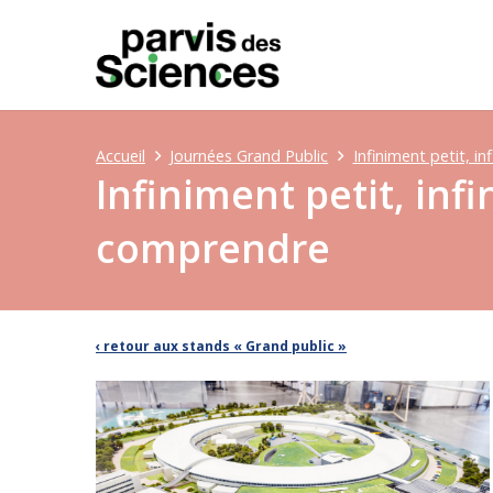
Accueil
Journées Grand Public
Infiniment petit, i
Infiniment petit, inf
comprendre
‹ retour aux stands « Grand public »