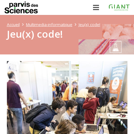
Accueil
Multimedia-informatique
Jeu(x) code!
Jeu(x) code!