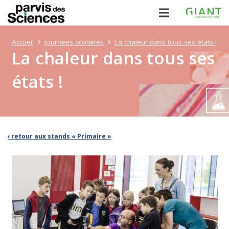
Accueil
Journées scolaires
La chaleur dans tous ses états !
La chaleur dans tous ses
états !
‹ retour aux stands « Primaire »