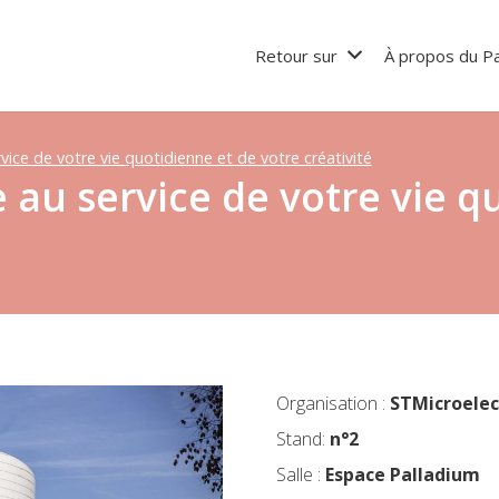
Retour sur
À propos du Pa
vice de votre vie quotidienne et de votre créativité
 au service de votre vie q
Organisation :
STMicroelec
Stand:
n°2
Salle :
Espace Palladium