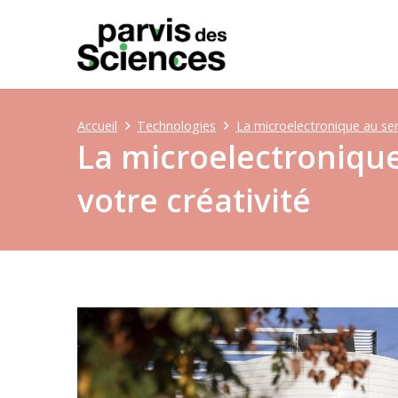
Accueil
Technologies
La microelectronique au ser
La microelectronique
votre créativité