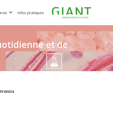
rvis
Infos pratiques
uotidienne et de
tronics