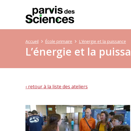
Accueil
École primaire
L’énergie et la puissance
L’énergie et la puiss
‹ retour à la liste des ateliers