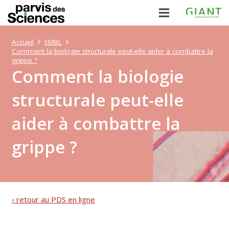
Accueil
EMBL
Comment la biologie structurale peut-elle aider à combattre la
grippe ?
Comment la biologie
structurale peut-elle
aider à combattre la
grippe ?
‹ retour au PDS en ligne