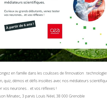
ngez en famille dans les coulisses de l’innovation : technologie
 quiz, démos et défis insolites avec nos médiateurs scientifiq
r vos neurones… et vos réflexes !
ison Minatec, 3 parvis Louis Néel, 38 000 Grenoble