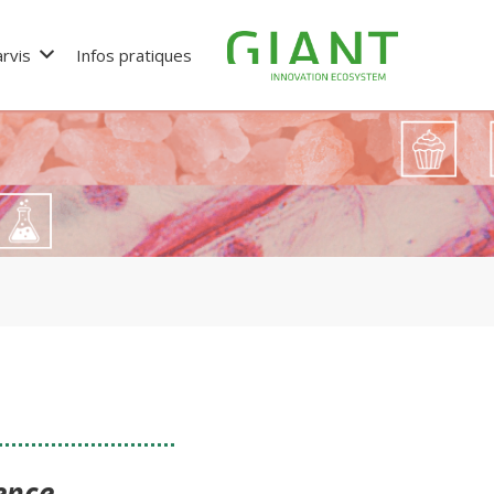
rvis
Infos pratiques
gence