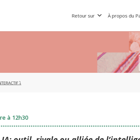
Retour sur
À propos du Pa
NTERACTIF
re à 12h30
:
IA: outil, rivale ou alliée de l’intelli