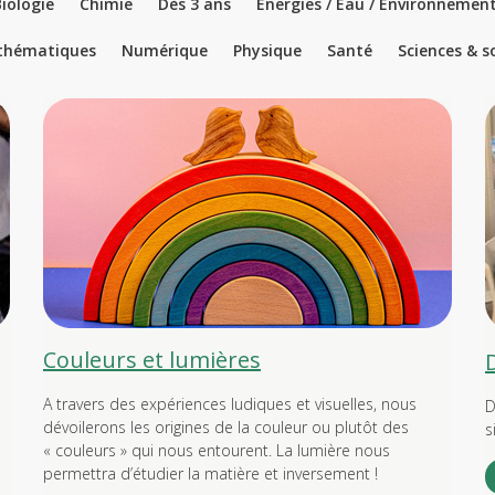
iologie
Chimie
Dès 3 ans
Énergies / Eau / Environnemen
thématiques
Numérique
Physique
Santé
Sciences & s
Couleurs et lumières
A travers des expériences ludiques et visuelles, nous
D
dévoilerons les origines de la couleur ou plutôt des
s
« couleurs » qui nous entourent. La lumière nous
permettra d’étudier la matière et inversement !